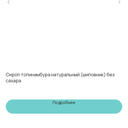
без
Сироп топинамбура натуральный (шиповник) без
Ко
сахара
ви
ким
Кол
ком
Подробнее