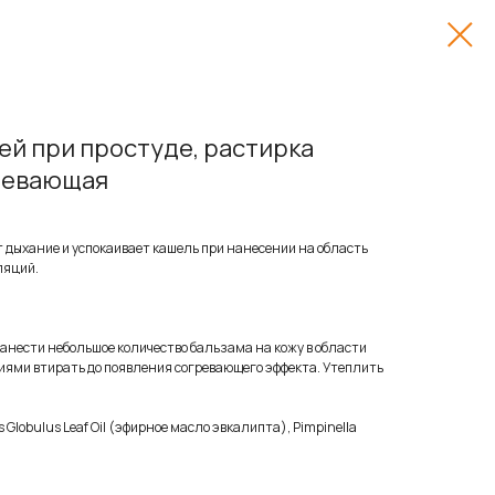
ей при простуде, растирка
гревающая
 дыхание и успокаивает кашель при нанесении на область
ляций.
Нанести небольшое количество бальзама на кожу в области
иями втирать до появления согревающего эффекта. Утеплить
s Globulus Leaf Oil (эфирное масло эвкалипта), Pimpinella