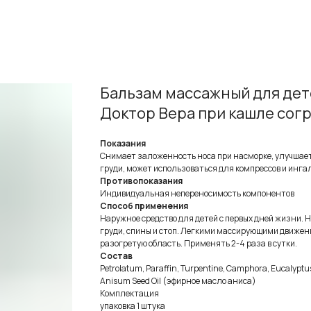
Бальзам массажный для дет
Доктор Вера при кашле со
Показания
Снимает заложенность носа при насморке, улучшает
груди, может использоваться для компрессов и инга
Противопоказания
Индивидуальная непереносимость компонентов
Способ применения
Наружное средство для детей с первых дней жизни. 
груди, спины и стоп. Легкими массирующими движен
разогретую область. Применять 2-4 раза в сутки.
Состав
Petrolatum, Paraffin, Turpentine, Camphora, Eucalyptu
Anisum Seed Oil (эфирное масло аниса)
Комплектация
упаковка 1 штука