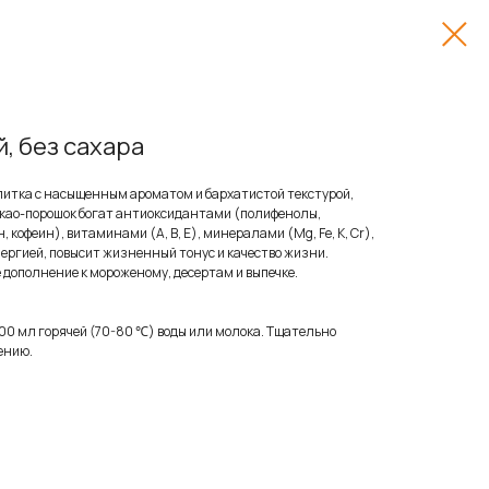
, без сахара
питка с насыщенным ароматом и бархатистой текстурой,
 Какао-порошок богат антиоксидантами (полифенолы,
офеин), витаминами (А, В, Е), минералами (Mg, Fe, K, Cr),
ергией, повысит жизненный тонус и качество жизни.
 дополнение к мороженому, десертам и выпечке.
-200 мл горячей (70-80 ℃) воды или молока. Тщательно
ению.