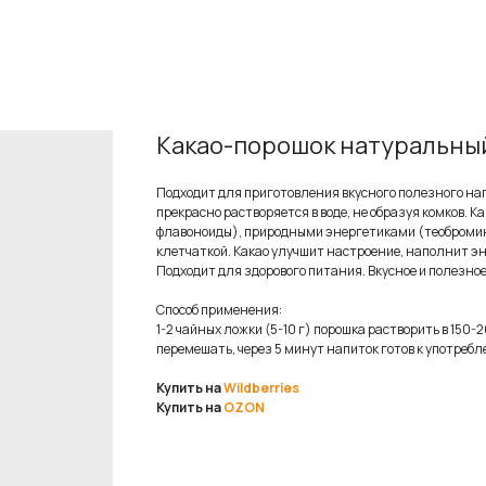
Какао-порошок натуральный
Подходит для приготовления вкусного полезного на
прекрасно растворяется в воде, не образуя комков.
флавоноиды), природными энергетиками (теобромин, к
клетчаткой. Какао улучшит настроение, наполнит эн
Подходит для здорового питания. Вкусное и полезное
Способ применения:
1-2 чайных ложки (5-10 г) порошка растворить в 150
перемешать, через 5 минут напиток готов к употребл
Купить на
Wildberries
Купить на
OZON